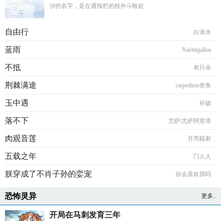
汐的名字，是在通报栏的校外斗殴处
自由行
白滚水
蓝雨
Nachtigallen
不抵
有只伞
荆棘满途
carpediem丧鱼
玉中遇
祈破
落不下
尤萨/尤萨阿里塔
肉观音莲
月亮輻射
五载之年
冂人人
朕穿成了不肖子孙的娈宠
你会喜欢我吗
恐怖灵异
更多..
开局在马刺发育三年