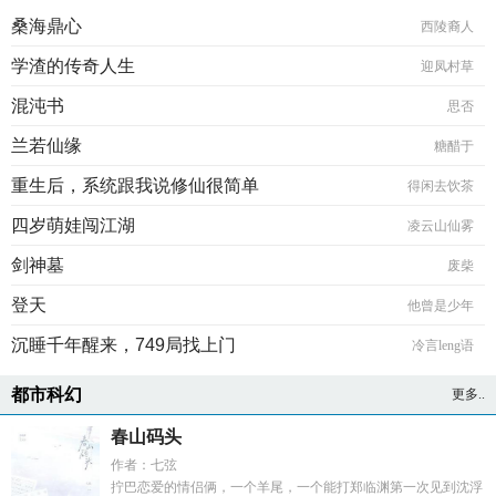
桑海鼎心
西陵裔人
学渣的传奇人生
迎凤村草
混沌书
思否
兰若仙缘
糖醋于
重生后，系统跟我说修仙很简单
得闲去饮茶
四岁萌娃闯江湖
凌云山仙雾
剑神墓
废柴
登天
他曾是少年
沉睡千年醒来，749局找上门
冷言leng语
都市科幻
更多..
春山码头
作者：七弦
拧巴恋爱的情侣俩，一个羊尾，一个能打郑临渊第一次见到沈浮