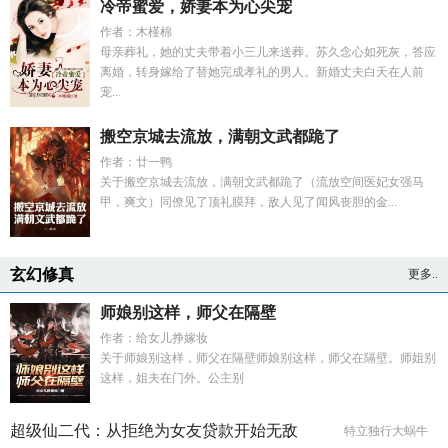
冷帝蜜爱，娇妻本为心尖宠
作者：木槿棉
母亲葬礼，她的丈夫带着小三儿来送葬。苏久念心如死灰，答应
离婚，转身嫁给了替她完成孝礼的男人。新婚丈夫白天在人前
宠...
搬空京城去流放，满朝文武都跪了
作者：廿一鸭
关于搬空京城去流放，满朝文武都跪了（流放空间医妃女强马
甲，爽文）同僚见了顶礼膜拜，敌人见了闻风丧胆的金...
玄幻修真
更多..
师娘别这样，师父在隔壁
作者：给女儿挣嫁妆
关于师娘别这样，师父在隔壁师娘别这样，师父在隔壁。师姐别
这样，姐夫在门外。公主别
超级仙二代：从拒绝为女友贷款开始无敌
特立独行大蜗牛