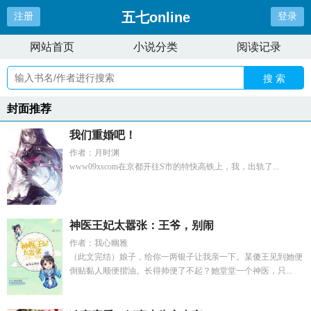
五七online
注册
登录
网站首页
小说分类
阅读记录
搜 索
封面推荐
我们重婚吧！
作者：月时渊
www09xscom在京都开往S市的特快高铁上，我，出轨了...
神医王妃太嚣张：王爷，别闹
作者：我心幽雅
（此文完结）娘子，给你一两银子让我亲一下。某傻王见到她便
倒贴黏人顺便揩油。长得帅便了不起？她堂堂一个神医，只...