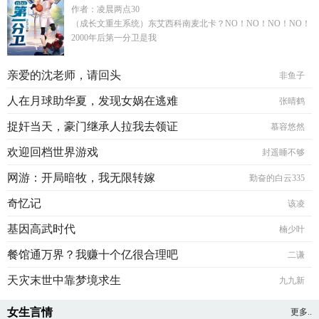
作者：凌晨两点30
（成长文重生系统）东艾西科南麦北卡？NO！NO！NO！NO！
2000年后第一分卫是我
亲爱的沈老师，请回头
非鱼子
人在月球助华夏，发现女娲在逃难
张晴鹤
捉奸当天，豪门继承人拉我去领证
慕容悠然
欢迎回档世界游戏
封遥睡不够
网游：开局暗牧，我无限转嫁
勤奋的白云335
奇忆记
该凌
基因高武时代
楠少叶
餐馆通万界？我赚十个亿很合理吧
二谦
天灾末世中靠梦境求生
九九新
女生言情
更多..