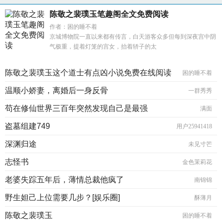
陈敬之裴璞玉笔趣阁全文免费阅读
作者：困的睡不着
京城博物院一直以来都有传言，白天游客众多但每到深夜宫中阴
气极重，提着灯笼的宫女，抬着轿子的太
陈敬之裴璞玉这个道士有点凶小说免费在线阅读
困的睡不着
温顺小娇妻，离婚后一身反骨
一群秀秀
苟在修仙世界三百年突然发现自己是最强
满面
盗墓组建749
用户25941418
深渊归途
未见寸芒
志怪书
金色茉莉花
老婆失踪五年后，薄情总裁他疯了
南锦锦
野生妲己上位需要几步？[娱乐圈]
酥薄月
陈敬之裴璞玉
困的睡不着