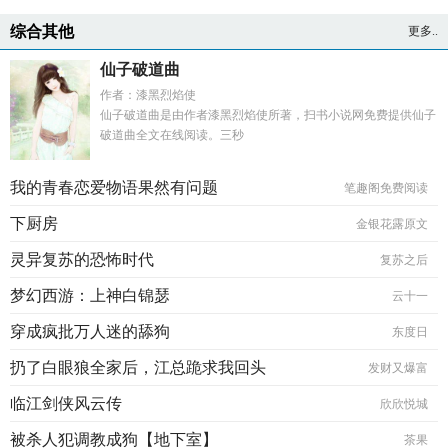
综合其他
更多..
仙子破道曲
作者：漆黑烈焰使
仙子破道曲是由作者漆黑烈焰使所著，扫书小说网免费提供仙子
破道曲全文在线阅读。三秒
我的青春恋爱物语果然有问题
笔趣阁免费阅读
下厨房
金银花露原文
灵异复苏的恐怖时代
复苏之后
梦幻西游：上神白锦瑟
云十一
穿成疯批万人迷的舔狗
东度日
扔了白眼狼全家后，江总跪求我回头
发财又爆富
临江剑侠风云传
欣欣悦城
被杀人犯调教成狗【地下室】
茶果