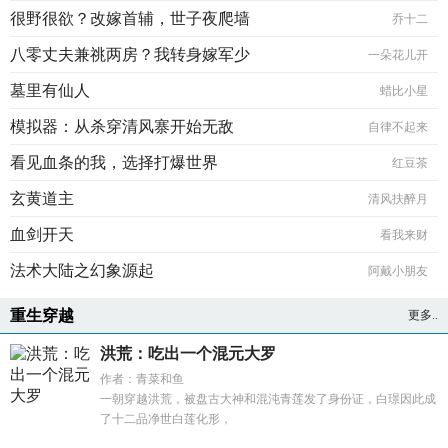
很野很欲？改嫁首辅，世子夜爬墙
乔十二
八零丈夫兼祧两房？我转身嫁军少
一朵花儿开
墓里有仙人
蜡比小星
模拟器：从杀穿清风寨开始无敌
自律不起来
看见血条的我，选择打爆世界
红豆茶
玄黄道主
清风扶醉月
血剑开天
看我来财
法术大陆之幻象源起
阿戴小朋友
重生穿越
更多..
洪荒：吃出一个混元大罗
作者：青菜和鱼
一朝穿越洪荒，被盘古大神和混沌青莲发了身份证，白璟因此成
了十二品净世白莲化形，